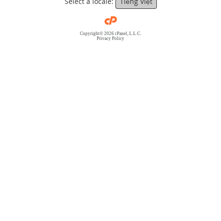
Select a locale:
Tiếng Việt
Copyright© 2026 cPanel, L.L.C.
Privacy Policy